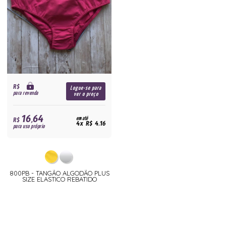
R$
Logue-se para
para revenda
ver o preço
16,64
R$
em até
4x R$ 4,16
para uso próprio
800PB - TANGÃO ALGODÃO PLUS
SIZE ELASTICO REBATIDO