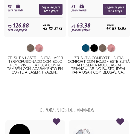
R$
R$
Logue-se para
Logue-se para
para revenda
para revenda
ver o preço
ver o preço
126,88
63,38
R$
em até
R$
em até
4x R$ 31,72
4x R$ 15,85
para uso próprio
para uso próprio
ZR SUTIA LASER - SUTIA LASER
ZR SUTIÃ COMFORT - SUTIA
TERMOFUSIONADO COM BOJO
COMFORT COM BOJO - ESTE SUTIÃ
REMOVIVEL - A PEÇA CONTA
APRESENTA MODELAGEM
TAMBÉM COM ACABAMENTO EM
TRIANGULAR NO BUSTO, IDEAL
CORTE A LASER, TRAZEN...
PARA USAR COM BLUSAS, CA...
DEPOIMENTOS QUE AMAMOS