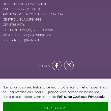
ROSI ATACADO DA LINGERIE
CNPJ 18.647.429/0001-30
AVENIDA DOS INCONFIDENTES636, 636
CENTRO , GUAXUPE /MG
CEP 37830-176
TELEFONE +55 (35) 98800-2905
WHATSAPP +55 (35) 98800-2905
rosiparticular@hotmail.com
Nós salvamos o seu histórico de uso pra oferecer a melhor experiência
na Rosi Atacado da Lingerie . Quando você navega no nosso site,
aceita esta condição. Conheça nossa
Política de Cookies e Privacidade
.
® TODOS DIREITOS RESERVADOS
ACEITAR E FECHAR