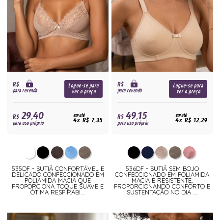
R$
R$
Logue-se para
Logue-se para
para revenda
para revenda
ver o preço
ver o preço
29,40
49,15
R$
em até
R$
em até
4x R$ 7,35
4x R$ 12,29
para uso próprio
para uso próprio
535DF - SUTIÃ CONFORTÁVEL E
536DF - SUTIÃ SEM BOJO
DELICADO CONFECCIONADO EM
CONFECCIONADO EM POLIAMIDA
POLIAMIDA MACIA QUE
MACIA E RESISTENTE,
PROPORCIONA TOQUE SUAVE E
PROPORCIONANDO CONFORTO E
ÓTIMA RESPIRABI...
SUSTENTAÇÃO NO DIA ...