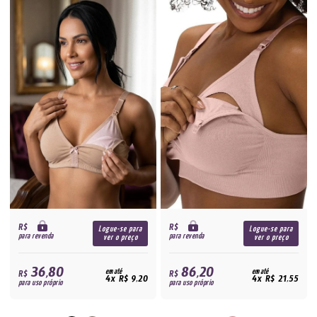
R$
R$
Logue-se para
Logue-se para
para revenda
para revenda
ver o preço
ver o preço
36,80
86,20
R$
em até
R$
em até
4x R$ 9,20
4x R$ 21,55
para uso próprio
para uso próprio