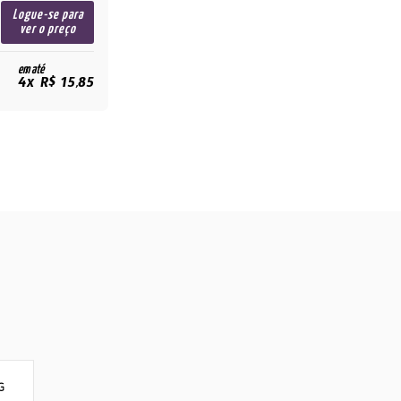
Logue-se para
ver o preço
em até
4x R$ 15,85
G