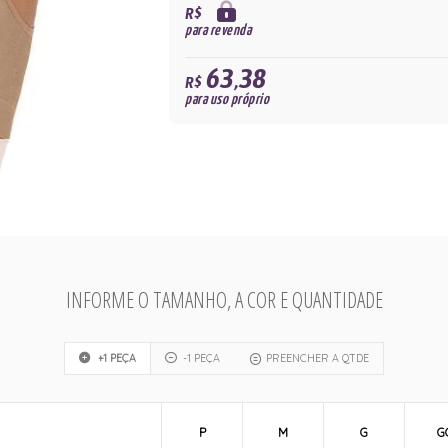
R$
para revenda
63,38
R$
para uso próprio
INFORME O TAMANHO, A COR E QUANTIDADE
+1 PEÇA
-1 PEÇA
PREENCHER A QTDE
P
M
G
G