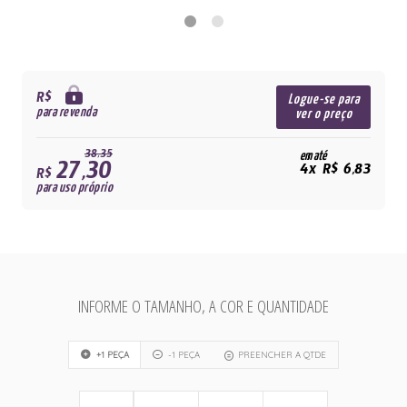
R$
Logue-se para
para revenda
ver o preço
38,35
em até
27,30
4x R$ 6,83
R$
para uso próprio
INFORME O TAMANHO, A COR E QUANTIDADE
+1 PEÇA
-1 PEÇA
PREENCHER A QTDE