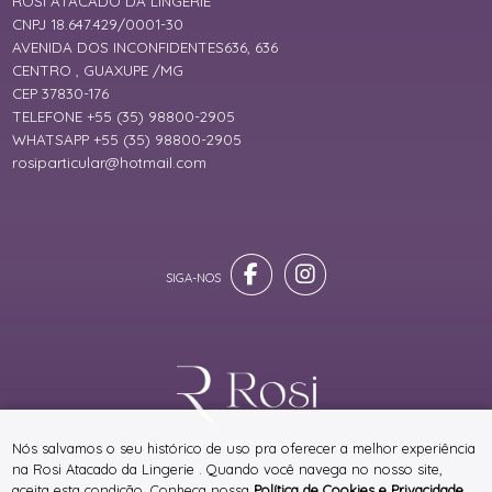
ROSI ATACADO DA LINGERIE
CNPJ 18.647.429/0001-30
AVENIDA DOS INCONFIDENTES636, 636
CENTRO , GUAXUPE /MG
CEP 37830-176
TELEFONE +55 (35) 98800-2905
WHATSAPP +55 (35) 98800-2905
rosiparticular@hotmail.com
® TODOS DIREITOS RESERVADOS
Nós salvamos o seu histórico de uso pra oferecer a melhor experiência
na Rosi Atacado da Lingerie . Quando você navega no nosso site,
aceita esta condição. Conheça nossa
Política de Cookies e Privacidade
.