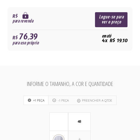
R$
Logue-se para
para revenda
ver o preço
76,39
em até
R$
4x R$ 19,10
para uso próprio
INFORME O TAMANHO, A COR E QUANTIDADE
+1 PEÇA
-1 PEÇA
PREENCHER A QTDE
48