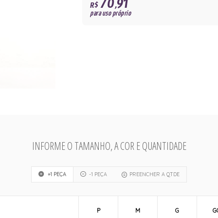
70,91
R$
para uso próprio
INFORME O TAMANHO, A COR E QUANTIDADE
+1 PEÇA
-1 PEÇA
PREENCHER A QTDE
P
M
G
G