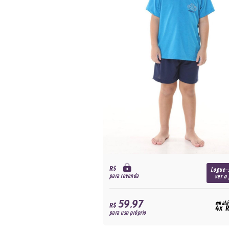
R$
Logue-
para revenda
ver o
59,97
em até
R$
4x R
para uso próprio