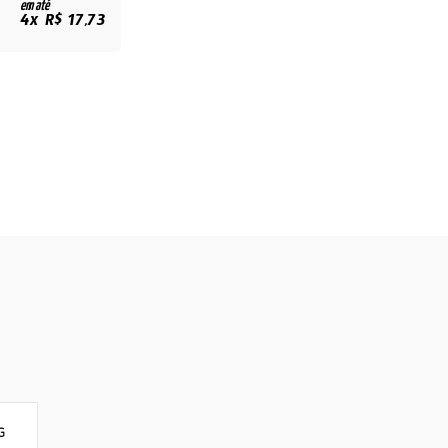
em até
4x R$ 17,73
G