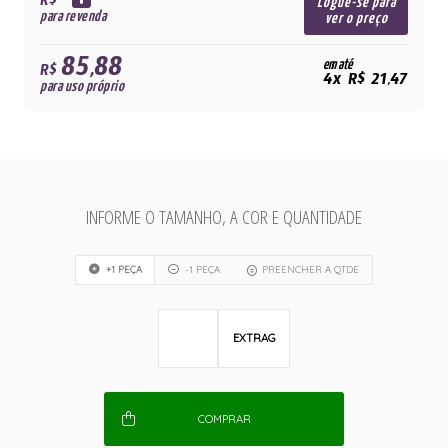
R$
Logue-se para
para revenda
ver o preço
85,88
em até
R$
4x R$ 21,47
para uso próprio
INFORME O TAMANHO, A COR E QUANTIDADE
+1 PEÇA
-1 PEÇA
PREENCHER A QTDE
EXTRAG
COMPRAR