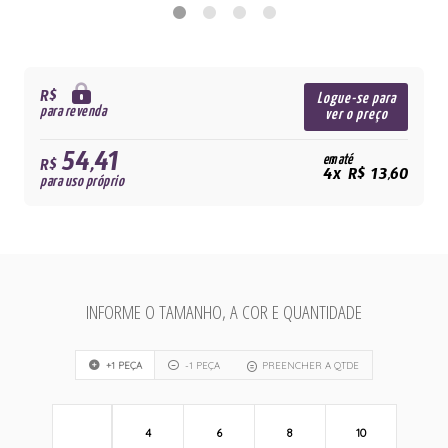
R$
Logue-se para
para revenda
ver o preço
54,41
em até
R$
4x R$ 13,60
para uso próprio
INFORME O TAMANHO, A COR E QUANTIDADE
+1 PEÇA
-1 PEÇA
PREENCHER A QTDE
4
6
8
10