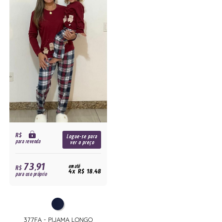
R$
Logue-se para
para revenda
ver o preço
73,91
R$
em até
4x R$ 18,48
para uso próprio
377FA - PIJAMA LONGO