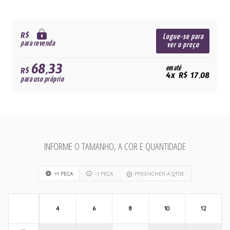
R$
Logue-se para
para revenda
ver o preço
68,33
em até
R$
4x R$ 17,08
para uso próprio
INFORME O TAMANHO, A COR E QUANTIDADE
+1 PEÇA
-1 PEÇA
PREENCHER A QTDE
4
6
8
10
12