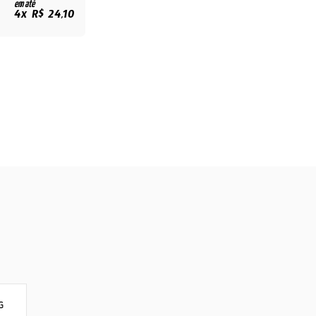
em até
4x R$ 24,10
G