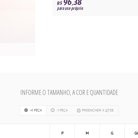
96,38
R$
para uso próprio
INFORME O TAMANHO, A COR E QUANTIDADE
+1 PEÇA
-1 PEÇA
PREENCHER A QTDE
P
M
G
G