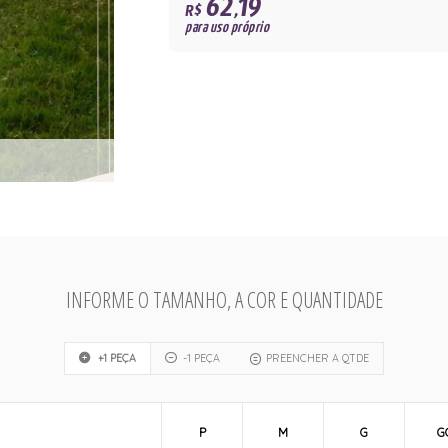
62,19
R$
para uso próprio
INFORME O TAMANHO, A COR E QUANTIDADE
+1 PEÇA
-1 PEÇA
PREENCHER A QTDE
P
M
G
G