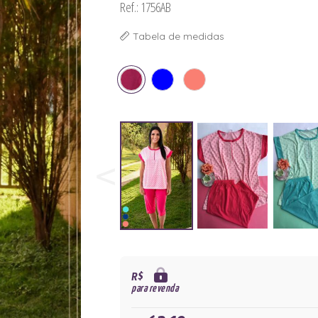
Ref.: 1756AB
Tabela de medidas
R$
para revenda