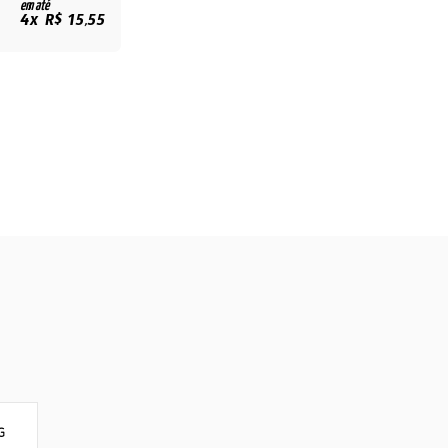
em até
4x R$ 15,55
G