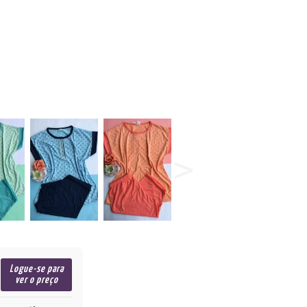
Logue-se para
ver o preço