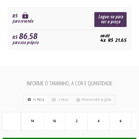
R$
Logue-se para
para revenda
ver o preço
86,58
em até
R$
4x R$ 21,65
para uso próprio
INFORME O TAMANHO, A COR E QUANTIDADE
+1 PEÇA
-1 PEÇA
PREENCHER A QTDE
14
16
2
4
6