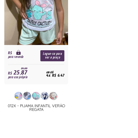
R$
Logue-se para
para revenda
ver o preço
31,59
25,87
R$
em até
4x R$ 6,47
para uso próprio
012X - PIJAMA INFANTIL VERÂO
REGATA