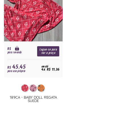
R$
Logue-se para
para revenda
ver o preço
45,45
R$
em até
4x R$ 11,36
para uso próprio
189CA - BABY DOLL REGATA
SUEDE