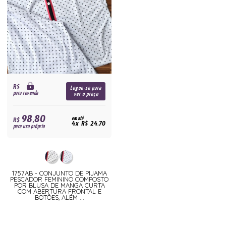
R$
Logue-se para
para revenda
ver o preço
98,80
R$
em até
4x R$ 24,70
para uso próprio
1757AB - CONJUNTO DE PIJAMA
PESCADOR FEMININO COMPOSTO
POR BLUSA DE MANGA CURTA
COM ABERTURA FRONTAL E
BOTÕES, ALÉM ...