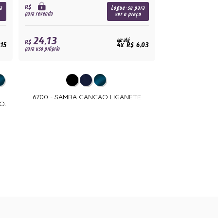
R$
a
Logue-se para
para revenda
ver o preço
24,13
em até
R$
,15
4x R$ 6,03
para uso próprio
O
6700 - SAMBA CANCAO LIGANETE
O.