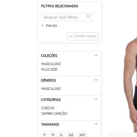
FILTROS SELECIONADOS
PAVAO
LIMPAR FILTROS
COLEÇÕES
MASCULINO
PLUS SIZE
GÊNEROS
MASCULINO
CATEGORIAS
CUECAS
SAMBA CANÇÃO
TAMANHOS
P
M
G
GG
XG1