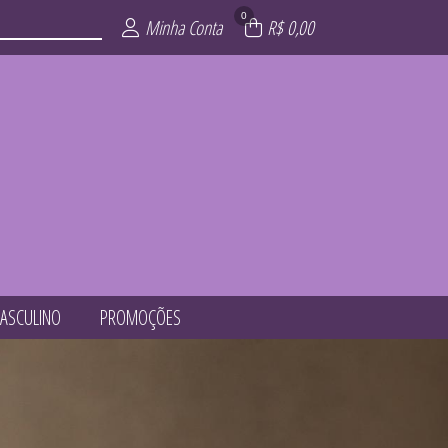
0
Minha Conta
R$ 0,00
ASCULINO
PROMOÇÕES
ÕES
ITE
AIA
INO
NO
ZE
OP
L