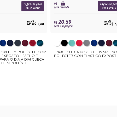
R$
Logue-se para
Logue-se par
para revenda
ver o preço
ver o preço
20,59
em até
em até
R$
4x R$ 3,88
4x R$ 5
para uso próprio
 BOXER EM POLIÉSTER COM
96X - CUECA BOXER PLUS SIZE N
 EXPOSTO - ESTILO E
PÓLIÉSTER COM ELÁSTICO EXPOST
ARA O DIA A DIA! CUECA
R EM POLIÉSTE...