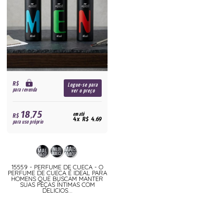
R$
Logue-se para
para revenda
ver o preço
18,75
R$
em até
4x R$ 4,69
para uso próprio
15559 - PERFUME DE CUECA - O
PERFUME DE CUECA É IDEAL PARA
HOMENS QUE BUSCAM MANTER
SUAS PEÇAS ÍNTIMAS COM
DELICIOS...