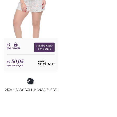
R$
Logue-se para
para revenda
ver o preço
50,05
R$
em até
4x R$ 12,51
para uso próprio
21CA - BABY DOLL MANGA SUEDE