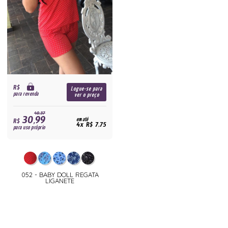
R$
Logue-se para
para revenda
ver o preço
40,37
30,99
R$
em até
4x R$ 7,75
para uso próprio
052 - BABY DOLL REGATA
LIGANETE