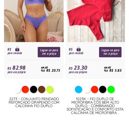
R$
R$
Logue-se para
Logue-se para
para revenda
para revenda
ver o preço
ver o preço
82,98
23,30
R$
em até
R$
em até
4x R$ 20,75
4x R$ 5,83
para uso próprio
para uso próprio
2273 - CONJUNTO RENDADO
1023K - FIO DUPLO DE
REFORÇADO DRAPEADO COM
MICROFIBRA CÓS BEM ALTO
CALCINHA FIO DUPLO
DUPLO - COMBINANDO
SOFISTICAÇÃO E CONFORTO ESTA
CALCINHA DE MICROFIBRA...