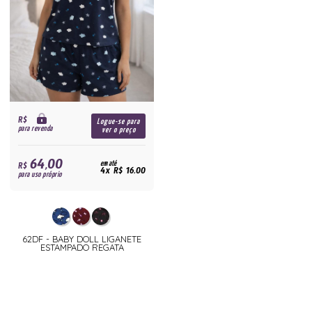
R$
Logue-se para
para revenda
ver o preço
64,00
R$
em até
4x R$ 16,00
para uso próprio
62DF - BABY DOLL LIGANETE
ESTAMPADO REGATA