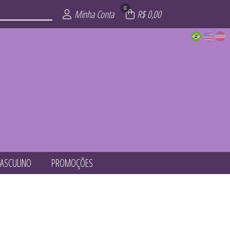
0
Minha Conta
R$ 0,00
ASCULINO
PROMOÇÕES
ÕES
ITE
AIA
INO
NO
ZE
OP
L