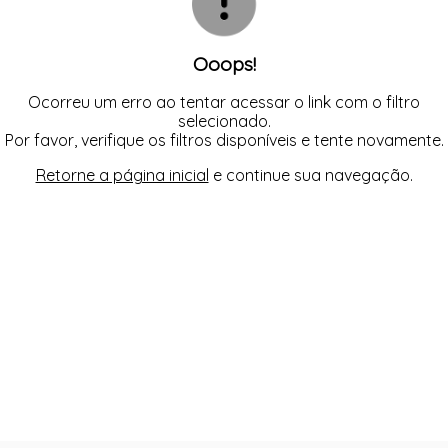
PIJAMAS MASCULINOS
CONJUNTOS
SUNGA
PIJAMAS INFANTIS
ROBE
REGATA
SUTIÃS COM BOJO
SUTIÃS COM BOJO
SAMBA CANÇÃO
SHORT
TANGA
Ooops!
SHORT
SUTIÃS COM BOJO
TOP
SUTIÃS COM BOJO
SUTIÃS SEM BOJO
SUTIÃS SEM BOJO
TOP
Ocorreu um erro ao tentar acessar o link com o filtro
TOP
selecionado.
Por favor, verifique os filtros disponíveis e tente novamente.
Retorne a página inicial
e continue sua navegação.