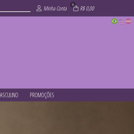
0
Minha Conta
R$ 0,00
ASCULINO
PROMOÇÕES
ÕES
ITE
AIA
INO
NO
ZE
OP
L