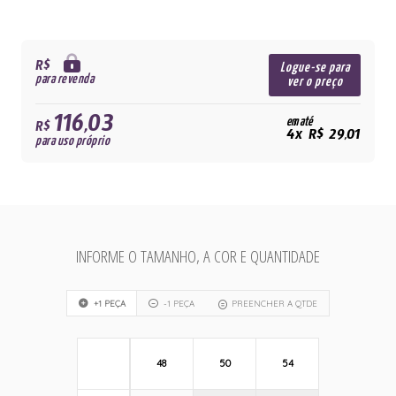
R$
Logue-se para
para revenda
ver o preço
116,03
em até
R$
4x R$ 29,01
para uso próprio
INFORME O TAMANHO, A COR E QUANTIDADE
+1 PEÇA
-1 PEÇA
PREENCHER A QTDE
48
50
54