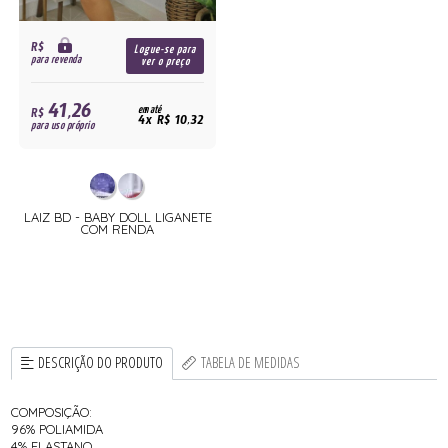
R$
Logue-se para
para revenda
ver o preço
41,26
R$
em até
4x R$ 10,32
para uso próprio
LAIZ BD - BABY DOLL LIGANETE
COM RENDA
DESCRIÇÃO DO PRODUTO
TABELA DE MEDIDAS
COMPOSIÇÃO:
96% POLIAMIDA
4% ELASTANO