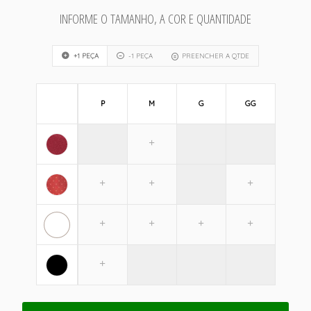
INFORME O TAMANHO, A COR E QUANTIDADE
+1 PEÇA
-1 PEÇA
PREENCHER A QTDE
P
M
G
GG