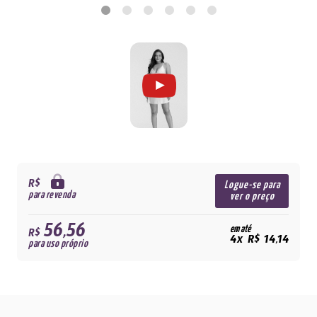
R$
Logue-se para
para revenda
ver o preço
56,56
em até
R$
4x R$ 14,14
para uso próprio