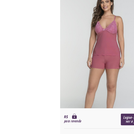
R$
Logue-
para revenda
ver o