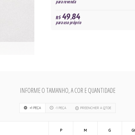
para revenda
49,84
R$
para uso próprio
INFORME O TAMANHO, A COR E QUANTIDADE
+1 PEÇA
-1 PEÇA
PREENCHER A QTDE
P
M
G
G