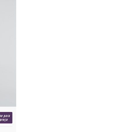
se para
 preço