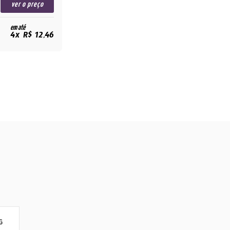
ver o preço
em até
4x R$ 12,46
G