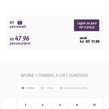
R$
Logue-se para
para revenda
ver o preço
47,96
em até
R$
4x R$ 11,99
para uso próprio
INFORME O TAMANHO, A COR E QUANTIDADE
+1 PEÇA
-1 PEÇA
PREENCHER A QTDE
2
4
6
8
10