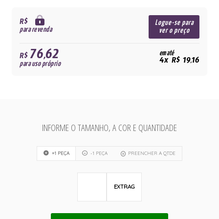
R$
Logue-se para
para revenda
ver o preço
76,62
em até
R$
4x R$ 19,16
para uso próprio
INFORME O TAMANHO, A COR E QUANTIDADE
+1 PEÇA
-1 PEÇA
PREENCHER A QTDE
EXTRAG