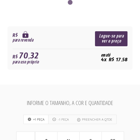
R$
Logue-se para
para revenda
ver o preço
70,32
em até
R$
4x R$ 17,58
para uso próprio
INFORME O TAMANHO, A COR E QUANTIDADE
+1 PEÇA
-1 PEÇA
PREENCHER A QTDE