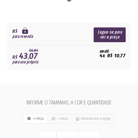
R$
Logue-se para
para revenda
ver o preço
56,84
em até
43,07
4x R$ 10,77
R$
para uso próprio
INFORME O TAMANHO, A COR E QUANTIDADE
+1 PEÇA
-1 PEÇA
PREENCHER A QTDE