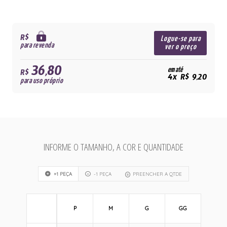
R$
Logue-se para
para revenda
ver o preço
36,80
em até
R$
4x R$ 9,20
para uso próprio
INFORME O TAMANHO, A COR E QUANTIDADE
+1 PEÇA
-1 PEÇA
PREENCHER A QTDE
P
M
G
GG