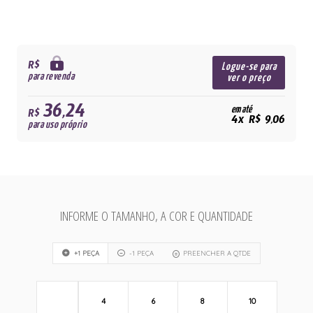
R$
Logue-se para
para revenda
ver o preço
36,24
em até
R$
4x R$ 9,06
para uso próprio
INFORME O TAMANHO, A COR E QUANTIDADE
+1 PEÇA
-1 PEÇA
PREENCHER A QTDE
4
6
8
10